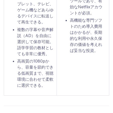
ツールであり、有
ブレット、テレビ、
効なNetflixアカウ
ゲーム機などあらゆ
ントが必須。
るデバイスに転送し
高機能な専門ソフ
て再生できる。
トのため導入費用
複数の字幕や音声解
はかかるが、長期
説（AD）を自由に
的な利用や永久保
選択して保存可能。
存の価値を考えれ
語学学習の教材とし
ば妥当な投資。
ても非常に優秀。
高画質の1080pか
ら、容量を節約でき
る低画質まで、視聴
環境に合わせて柔軟
に選択できる。